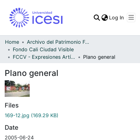
(curren
Log In
Communities & Collec
All of DSpace
Home
Archivo del Patrimonio Fotográfico y Fílmico del Valle del Cauca
Fondo Cali Ciudad Visible
Statistics
FCCV - Expresiones Artísticas - Patrimonial
Plano general
Plano general
Files
169-12.jpg
(169.29 KB)
Date
2005-06-24