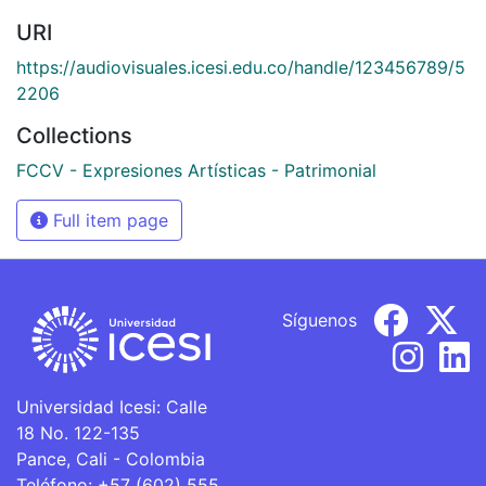
URI
https://audiovisuales.icesi.edu.co/handle/123456789/5
2206
Collections
FCCV - Expresiones Artísticas - Patrimonial
Full item page
Síguenos
Universidad Icesi: Calle
18 No. 122-135
Pance, Cali - Colombia
Teléfono: +57 (602) 555