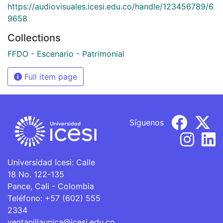
https://audiovisuales.icesi.edu.co/handle/123456789/6
9658
Collections
FFDO - Escenario - Patrimonial
Full item page
Síguenos
Universidad Icesi: Calle
18 No. 122-135
Pance, Cali - Colombia
Teléfono: +57 (602) 555
2334
ventanillaunica@icesi.edu.co