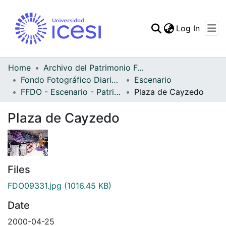
(curren
Log In
Communities & Collec
All of DSpace
Home
Archivo del Patrimonio Fotográfico y Fílmico del Valle del Cauca
Fondo Fotográfico Diario Occidente
Escenario
Statistics
FFDO - Escenario - Patrimonial
Plaza de Cayzedo
Plaza de Cayzedo
Files
FDO09331.jpg
(1016.45 KB)
Date
2000-04-25