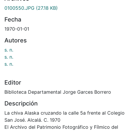
ando...
Archivos
0100550.JPG
(27.18 KB)
Fecha
1970-01-01
Autores
s. n.
s. n.
s. n.
Editor
Biblioteca Departamental Jorge Garces Borrero
Descripción