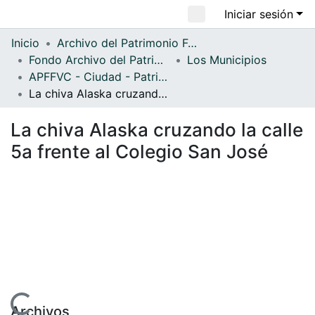
Iniciar sesión
Comunidades
Todo DSpace
Inicio
Archivo del Patrimonio Fotográfico y Fílmico del Valle del Cauca
Fondo Archivo del Patrimonio Fotográfico y Fílmico del Valle del Cauca
Los Municipios
Estadísticas
APFFVC - Ciudad - Patrimonial
La chiva Alaska cruzando la calle 5a frente al Colegio San José
La chiva Alaska cruzando la calle
5a frente al Colegio San José