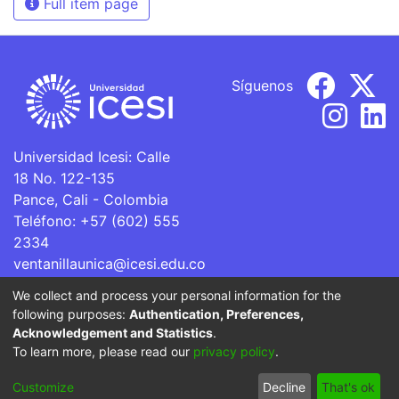
Full item page
Síguenos
Universidad Icesi: Calle
18 No. 122-135
Pance, Cali - Colombia
Teléfono: +57 (602) 555
2334
ventanillaunica@icesi.edu.co
We collect and process your personal information for the
La Universidad Icesi es una Institución de Educación
following purposes:
Authentication, Preferences,
Superior que se encuentra sujeta a inspección y vigilancia
Acknowledgement and Statistics
.
por parte del Ministerio de Educación Nacional.
To learn more, please read our
privacy policy
.
Cookie
Privacy
End User
Send
Customize
Decline
That's ok