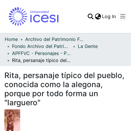
(curren
Log In
Communities & Collec
All of DSpace
Home
Archivo del Patrimonio Fotográfico y Fílmico del Valle del Cauca
Fondo Archivo del Patrimonio Fotográfico y Fílmico del Valle del Cauca
La Gente
Statistics
APFFVC - Personajes - Patrimonial
Rita, persanaje típico del pueblo, conocida como la alegona, porque por todo forma un "larguero"
Rita, persanaje típico del pueblo,
conocida como la alegona,
porque por todo forma un
"larguero"