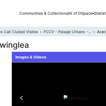
Communities & Collections
All of DSpace
Statist
o Cali Ciudad Visible
FCCV - Paisaje Urbano - Patrimonial
swinglea
Images & Videos
Slide 1 of 1
Previous