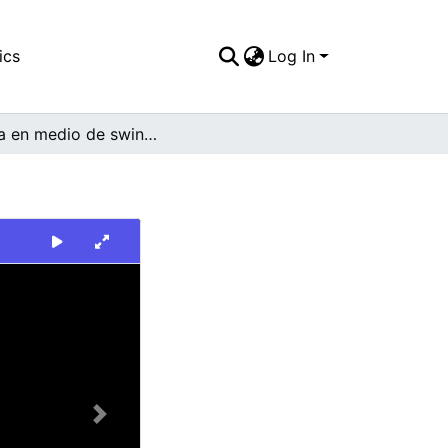
ics
Log In
Acera en medio de swinglea
Next