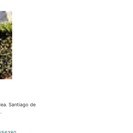
lea. Santiago de
.
9/56380