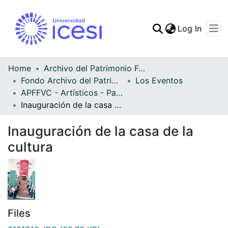
(curren
Log In
Communities & Collec
All of DSpace
Home
Archivo del Patrimonio Fotográfico y Fílmico del Valle del Cauca
Fondo Archivo del Patrimonio Fotográfico y Fílmico del Valle del Cauca
Los Eventos
Statistics
APFFVC - Artísticos - Patrimonial
Inauguración de la casa de la cultura
Inauguración de la casa de la
cultura
Files