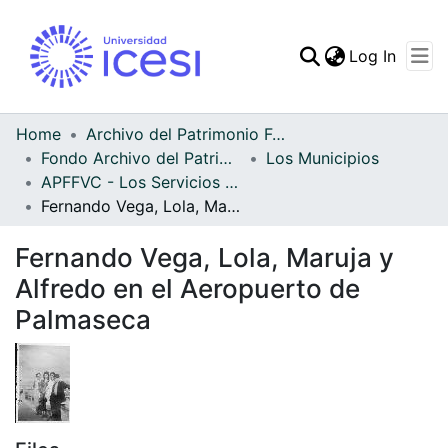
(curren
Log In
Communities & Collec
All of DSpace
Home
Archivo del Patrimonio Fotográfico y Fílmico del Valle del Cauca
Fondo Archivo del Patrimonio Fotográfico y Fílmico del Valle del Cauca
Los Municipios
Statistics
APFFVC - Los Servicios Públicos - Patrimonial
Fernando Vega, Lola, Maruja y Alfredo en el Aeropuerto de Palmaseca
Fernando Vega, Lola, Maruja y
Alfredo en el Aeropuerto de
Palmaseca