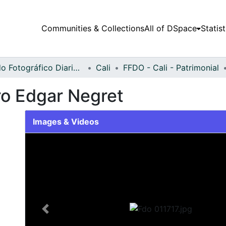
Communities & Collections
All of DSpace
Statist
Fondo Fotográfico Diario Occidente
Cali
FFDO - Cali - Patrimonial
ro Edgar Negret
Images & Videos
Slide 1 of 1
Previous