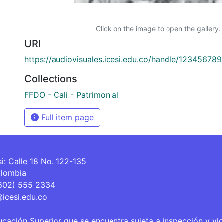
Click on the image to open the gallery.
URI
https://audiovisuales.icesi.edu.co/handle/12345678
Collections
FFDO - Cali - Patrimonial
Full item page
si: Calle 18 No. 122-135
olombia
(602) 555 2334
@icesi.edu.co
ucación Superior que se encuentra sujeta a inspección y vi