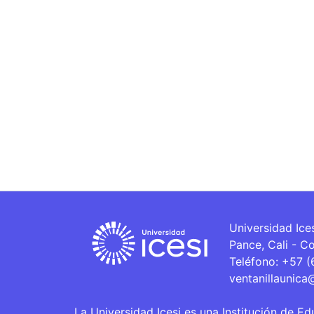
Universidad Ice
Pance, Cali - C
Teléfono: +57 
ventanillaunica
La Universidad Icesi es una Institución de Ed