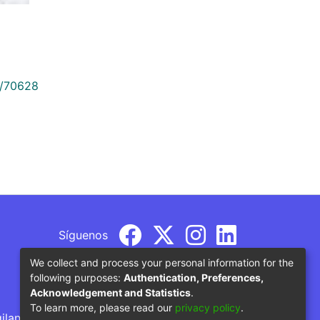
9/70628
Síguenos
We collect and process your personal information for the
following purposes:
Authentication, Preferences,
Acknowledgement and Statistics
.
To learn more, please read our
privacy policy
.
gilancia por parte del Ministerio de Educación