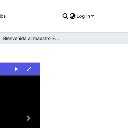
ics
Log In
Bienvenida al maestro Edgar Negret
Next