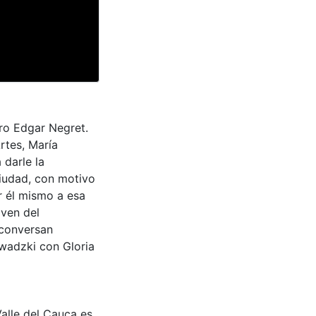
tro Edgar Negret.
rtes, María
 darle la
ciudad, con motivo
r él mismo a esa
oven del
 conversan
wadzki con Gloria
Valle del Cauca es