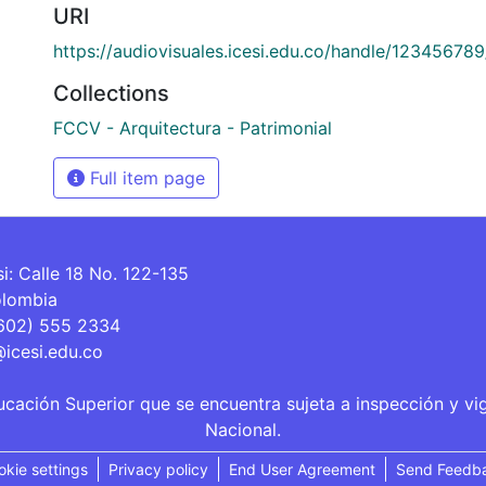
URI
https://audiovisuales.icesi.edu.co/handle/12345678
Collections
FCCV - Arquitectura - Patrimonial
Full item page
si: Calle 18 No. 122-135
olombia
(602) 555 2334
@icesi.edu.co
ucación Superior que se encuentra sujeta a inspección y vi
Nacional.
okie settings
Privacy policy
End User Agreement
Send Feedb