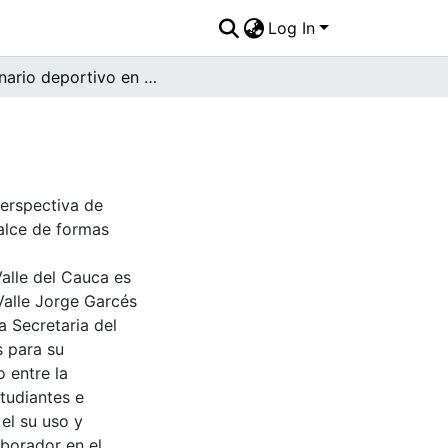
Log In
Escenario deportivo en franja inferior
Perspectiva de
ealce de formas
Valle del Cauca es
Valle Jorge Garcés
a Secretaria del
s para su
 entre la
tudiantes e
 el su uso y
aborador en el