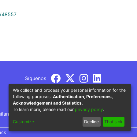
9/48557
Síguenos
We collect and process your personal information for the
following purposes:
Authentication, Preferences,
Acknowledgement and Statistics
.
To learn more, please read our
privacy policy
.
gilancia por parte del Ministerio de Educación
Customize
Decline
That's ok
ack