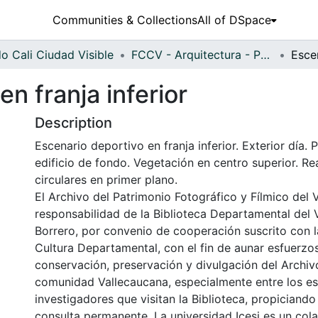
Communities & Collections
All of DSpace
o Cali Ciudad Visible
FCCV - Arquitectura - Patrimonial
n franja inferior
Description
Escenario deportivo en franja inferior. Exterior día. 
edificio de fondo. Vegetación en centro superior. R
circulares en primer plano.
El Archivo del Patrimonio Fotográfico y Fílmico del 
responsabilidad de la Biblioteca Departamental del 
Borrero, por convenio de cooperación suscrito con l
Cultura Departamental, con el fin de aunar esfuerzo
conservación, preservación y divulgación del Archivo
comunidad Vallecaucana, especialmente entre los es
investigadores que visitan la Biblioteca, propiciando
consulta permanente. La universidad Icesi es un col