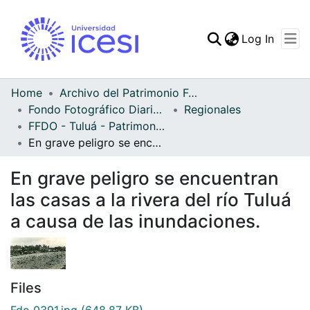
(curren
Log In
Communities & Collec
All of DSpace
Home
Archivo del Patrimonio Fotográfico y Fílmico del Valle del Cauca
Fondo Fotográfico Diario Occidente
Regionales
Statistics
FFDO - Tuluá - Patrimonial
En grave peligro se encuentran las casas a la rivera del río Tuluá a causa de las inundaciones.
En grave peligro se encuentran
las casas a la rivera del río Tuluá
a causa de las inundaciones.
Files
Fdo 0391.jpg
(648.87 KB)