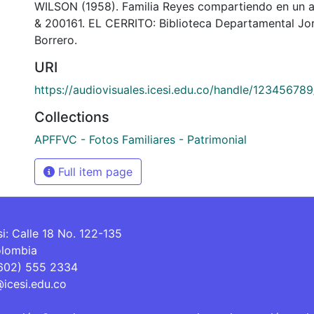
WILSON (1958). Familia Reyes compartiendo en un 
& 200161. EL CERRITO: Biblioteca Departamental Jo
Borrero.
URI
https://audiovisuales.icesi.edu.co/handle/12345678
Collections
APFFVC - Fotos Familiares - Patrimonial
Full item page
si: Calle 18 No. 122-135
olombia
(602) 555 2334
@icesi.edu.co