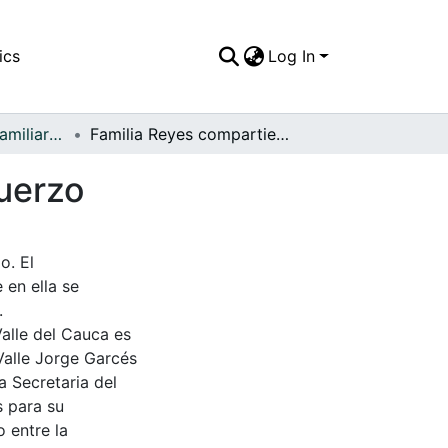
ics
Log In
APFFVC - Fotos Familiares - Patrimonial
Familia Reyes compartiendo en un animado, almuerzo
uerzo
o. El
 en ella se
.
Valle del Cauca es
Valle Jorge Garcés
a Secretaria del
s para su
 entre la