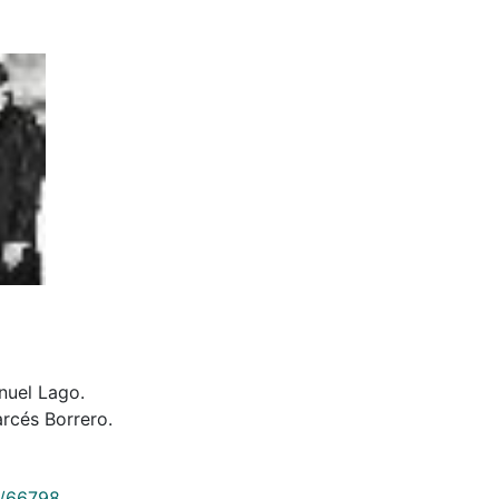
nuel Lago.
rcés Borrero.
9/66798