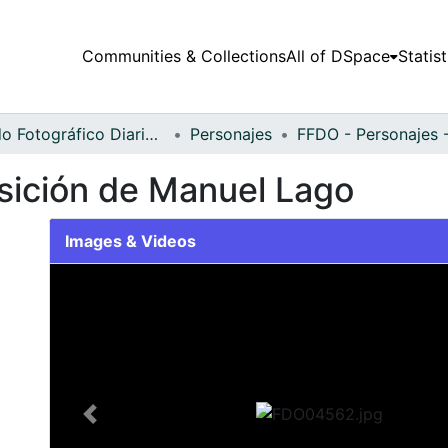
Communities & Collections
All of DSpace
Statist
Fondo Fotográfico Diario Occidente
Personajes
sición de Manuel Lago
Images & Videos
Slide 1 of 1
Previous