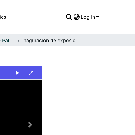
ics
Log In
FFDO - Personajes - Patrimonial
Inaguracion de exposición de Manuel Lago
Next