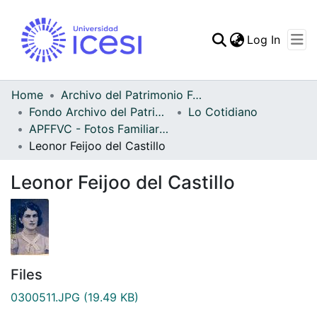
(curren
Log In
Communities & Collec
All of DSpace
Home
Archivo del Patrimonio Fotográfico y Fílmico del Valle del Cauca
Fondo Archivo del Patrimonio Fotográfico y Fílmico del Valle del Cauca
Lo Cotidiano
Statistics
APFFVC - Fotos Familiares - Patrimonial
Leonor Feijoo del Castillo
Leonor Feijoo del Castillo
Files
0300511.JPG
(19.49 KB)