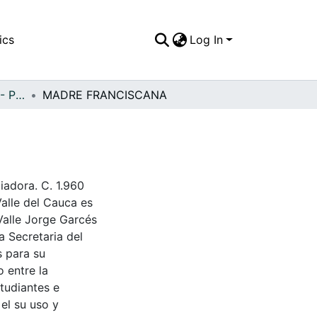
ics
Log In
APFFVC - Personajes - Patrimonial
MADRE FRANCISCANA
adora. C. 1.960
Valle del Cauca es
Valle Jorge Garcés
a Secretaria del
s para su
 entre la
tudiantes e
 el su uso y