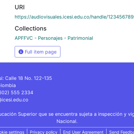
URI
https://audiovisuales.icesi.edu.co/handle/12345678
Collections
APFFVC - Personajes - Patrimonial
Full item page
si: Calle 18 No. 122-135
olombia
(602) 555 2334
@icesi.edu.co
ucación Superior que se encuentra sujeta a inspección y vi
Nacional.
okie settings
Privacy policy
End User Agreement
Send Feedb