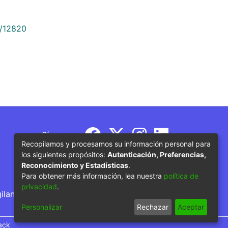
9/12820
Síguenos
Recopilamos y procesamos su información personal para
los siguientes propósitos:
Autenticación, Preferencias,
Reconocimiento y Estadísticas
.
Para obtener más información, lea nuestra
política de
privacidad
.
gilancia por parte del Ministerio de Educación
Personalizar
Rechazar
Aceptar
ack