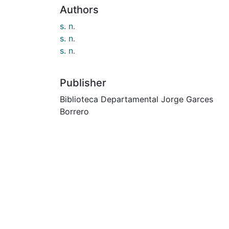
Authors
s. n.
s. n.
s. n.
Publisher
Biblioteca Departamental Jorge Garces
Borrero