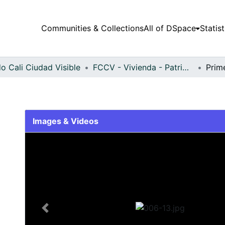
Communities & Collections
All of DSpace
Statist
o Cali Ciudad Visible
FCCV - Vivienda - Patrimonial
Prim
Images & Videos
Slide 1 of 1
Previous