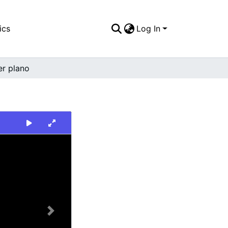
ics
Log In
er plano
Next