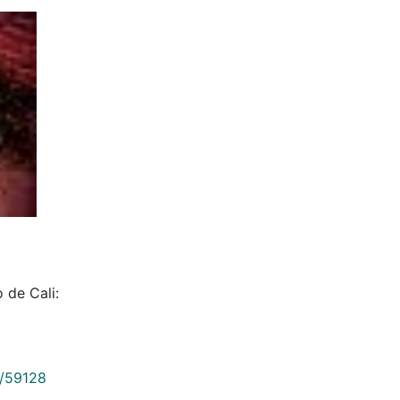
 de Cali:
9/59128