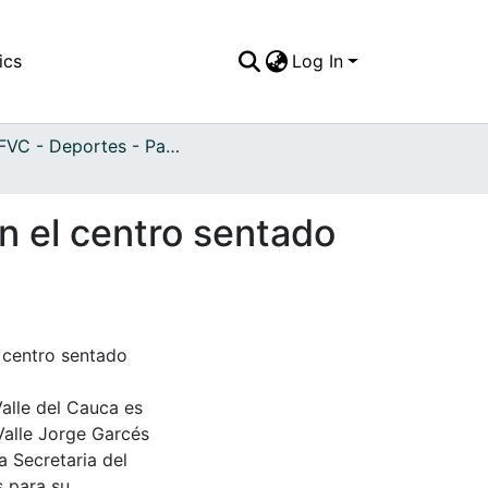
ics
Log In
APFFVC - Deportes - Patrimonial
en el centro sentado
l centro sentado
Valle del Cauca es
Valle Jorge Garcés
a Secretaria del
s para su