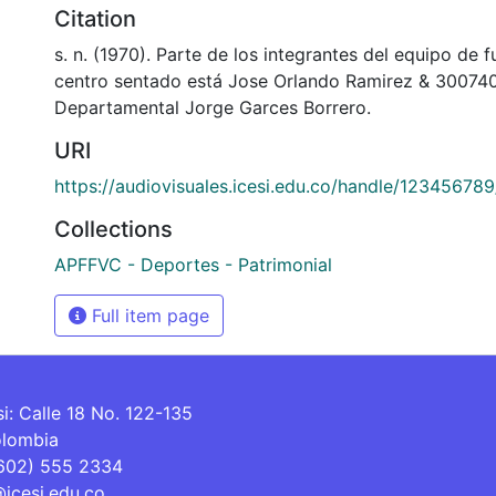
Citation
s. n. (1970). Parte de los integrantes del equipo de f
centro sentado está Jose Orlando Ramirez & 300740
Departamental Jorge Garces Borrero.
URI
https://audiovisuales.icesi.edu.co/handle/12345678
Collections
APFFVC - Deportes - Patrimonial
Full item page
si: Calle 18 No. 122-135
olombia
(602) 555 2334
@icesi.edu.co