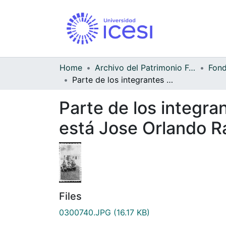
Home
Archivo del Patrimonio Fotográfico y Fílmico del Valle del Cauca
Parte de los integrantes del equipo de futbool, en el centro sentado está Jose Orlando Ramirez
Parte de los integra
está Jose Orlando R
Files
0300740.JPG
(16.17 KB)