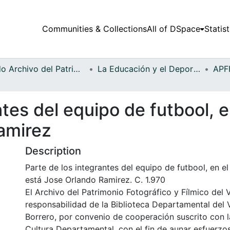
Communities & Collections
All of DSpace
Statist
Fondo Archivo del Patrimonio Fotográfico y Fílmico del Valle del Cauca
La Educación y el Deporte
ntes del equipo de futbool, 
amirez
Description
Parte de los integrantes del equipo de futbool, en e
está Jose Orlando Ramirez. C. 1.970
El Archivo del Patrimonio Fotográfico y Fílmico del 
responsabilidad de la Biblioteca Departamental del 
Borrero, por convenio de cooperación suscrito con l
Cultura Departamental, con el fin de aunar esfuerzo