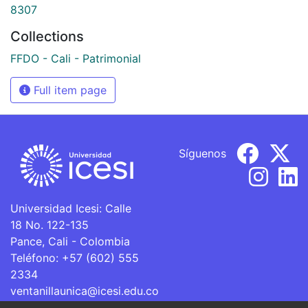
8307
Collections
FFDO - Cali - Patrimonial
Full item page
Síguenos
Universidad Icesi: Calle
18 No. 122-135
Pance, Cali - Colombia
Teléfono: +57 (602) 555
2334
ventanillaunica@icesi.edu.co