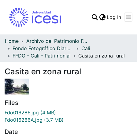
(curren
Log In
Communities & Collec
All of DSpace
Home
Archivo del Patrimonio Fotográfico y Fílmico del Valle del Cauca
Fondo Fotográfico Diario Occidente
Cali
Statistics
FFDO - Cali - Patrimonial
Casita en zona rural
Casita en zona rural
Files
Fdo016286.jpg
(4 MB)
Fdo016286A.jpg
(3.7 MB)
Date