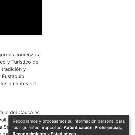
sgordas comenzó a
co y Turístico de
 tradición y
e Eustaquio
 los amantes del
Valle del Cauca es
Valle Jorge Garcés
Recopilamos y procesamos su información personal para
a Secretaría de
los siguientes propósitos:
Autenticación, Preferencias,
Reconocimiento y Estadísticas
.
s para su