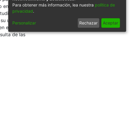
Para obtener más información, lea nuestra
política de
 entre la
privacidad
.
tudiantes e
 su uso y consulta
Personalizar
Rechazar
Aceptar
en el proceso de
sulta de las