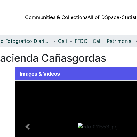
Communities & Collections
All of DSpace
Statist
Fondo Fotográfico Diario Occidente
Cali
FFDO - Cali - Patrimonial
Hacienda Cañasgordas
Images & Videos
Slide 1 of 1
Previous