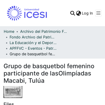
(curren
Log In
Communities & Collec
All of DSpace
Home
Archivo del Patrimonio Fotográfico y Fílmico del Valle del Cauca
Fondo Archivo del Patrimonio Fotográfico y Fílmico del Valle del Cauca
Statistics
La Educación y el Deporte
APFFVC - Eventos - Patrimonial
Grupo de basquetbol femenino participante de lasOlimpíadas Macabi, Tulúa
Grupo de basquetbol femenino
participante de lasOlimpíadas
Macabi, Tulúa
Files