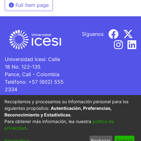
Full item page
Síguenos
Universidad Icesi: Calle
18 No. 122-135
Pance, Cali - Colombia
Teléfono: +57 (602) 555
2334
ventanillaunica@icesi.edu.co
Recopilamos y procesamos su información personal para los
siguientes propósitos:
Autenticación, Preferencias,
La Universidad Icesi es una Institución de Educación
Reconocimiento y Estadísticas
.
Superior que se encuentra sujeta a inspección y vigilancia
Para obtener más información, lea nuestra
política de
por parte del Ministerio de Educación Nacional.
privacidad
.
Cookie
Privacy
End User
Send
Personalizar
Rechazar
Aceptar