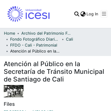
(curren
Log In
Communities & Collec
All of DSpace
Home
Archivo del Patrimonio Fotográfico y Fílmico del Valle del Cauca
Fondo Fotográfico Diario Occidente
Cali
Statistics
FFDO - Cali - Patrimonial
Atención al Público en la Secretaría de Tránsito Municipal de Santiago de Cali
Atención al Público en la
Secretaría de Tránsito Municipal
de Santiago de Cali
Files