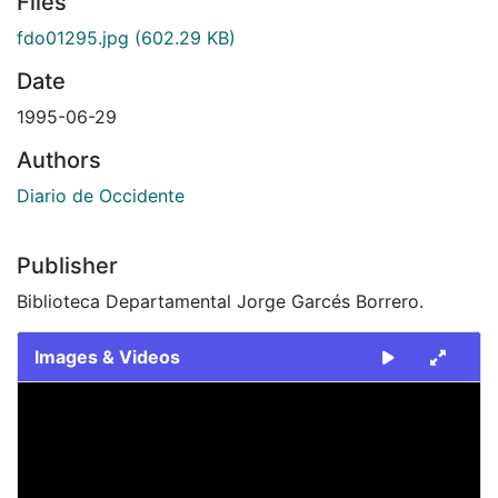
Files
fdo01295.jpg
(602.29 KB)
Date
1995-06-29
Authors
Diario de Occidente
Publisher
Biblioteca Departamental Jorge Garcés Borrero.
Images & Videos
Slide 1 of 1