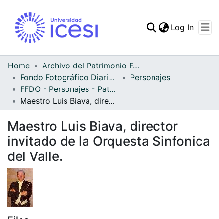
(curren
Log In
Communities & Collec
All of DSpace
Home
Archivo del Patrimonio Fotográfico y Fílmico del Valle del Cauca
Fondo Fotográfico Diario Occidente
Personajes
Statistics
FFDO - Personajes - Patrimonial
Maestro Luis Biava, director invitado de la Orquesta Sinfonica del Valle.
Maestro Luis Biava, director
invitado de la Orquesta Sinfonica
del Valle.