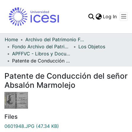
(curren
Log In
Communities & Collec
All of DSpace
Home
Archivo del Patrimonio Fotográfico y Fílmico del Valle del Cauca
Fondo Archivo del Patrimonio Fotográfico y Fílmico del Valle del Cauca
Los Objetos
Statistics
APFFVC - Libros y Documentos - Patrimonial
Patente de Conducción del señor Absalón Marmolejo
Patente de Conducción del señor
Absalón Marmolejo
Files
0601948.JPG
(47.34 KB)