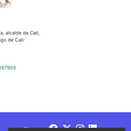
a, alcalde de Cali,
ago de Cali:
9/67903
Síguenos