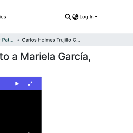
ics
Log In
FFDO - Personajes - Patrimonial
Carlos Holmes Trujillo García, alcalde de Cali, junto a Mariela García, concejala de la ciudad
nto a Mariela García,