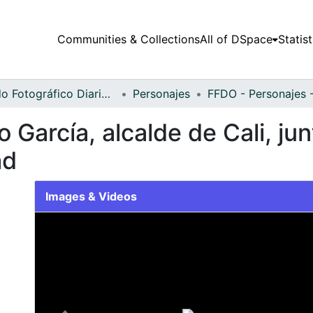
Communities & Collections
All of DSpace
Statist
Fondo Fotográfico Diario Occidente
Personajes
o García, alcalde de Cali, ju
ad
Images & Videos
Slide 1 of 1