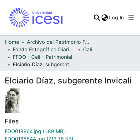
(curren
Log In
Communities & Collec
All of DSpace
Home
Archivo del Patrimonio Fotográfico y Fílmico del Valle del Cauca
Fondo Fotográfico Diario Occidente
Cali
Statistics
FFDO - Cali - Patrimonial
Elciario Díaz, subgerente Invicali
Elciario Díaz, subgerente Invicali
Files
FDO018864.jpg
(1.89 MB)
FDO018864A.jpg
(713.76 KB)