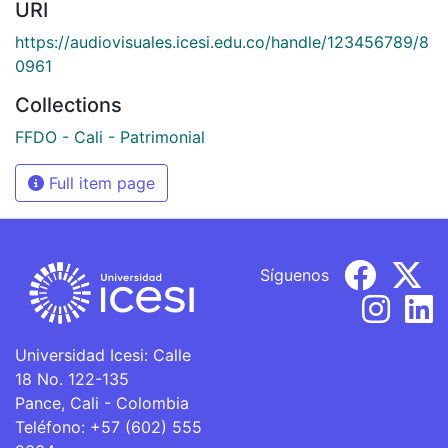
URI
https://audiovisuales.icesi.edu.co/handle/123456789/8
0961
Collections
FFDO - Cali - Patrimonial
Full item page
Síguenos
Universidad Icesi: Calle
18 No. 122-135
Pance, Cali - Colombia
Teléfono: +57 (602) 555