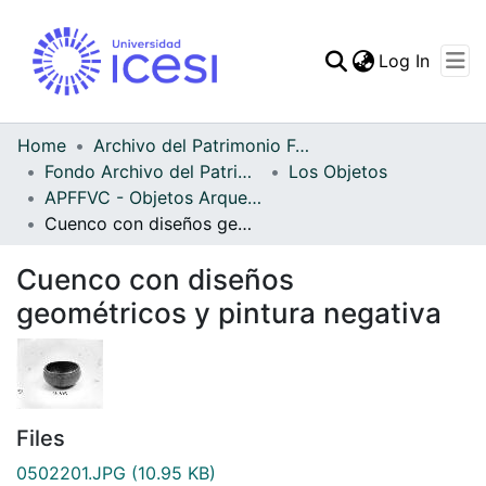
(curren
Log In
Communities & Collec
All of DSpace
Home
Archivo del Patrimonio Fotográfico y Fílmico del Valle del Cauca
Fondo Archivo del Patrimonio Fotográfico y Fílmico del Valle del Cauca
Los Objetos
Statistics
APFFVC - Objetos Arqueológico - Patrimonial
Cuenco con diseños geométricos y pintura negativa
Cuenco con diseños
geométricos y pintura negativa
Files
0502201.JPG
(10.95 KB)