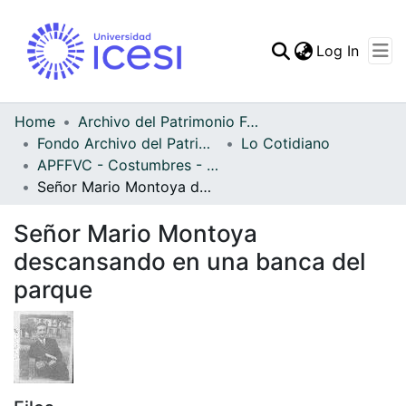
(curren
Log In
Communities & Collec
All of DSpace
Home
Archivo del Patrimonio Fotográfico y Fílmico del Valle del Cauca
Fondo Archivo del Patrimonio Fotográfico y Fílmico del Valle del Cauca
Lo Cotidiano
Statistics
APFFVC - Costumbres - Patrimonial
Señor Mario Montoya descansando en una banca del parque
Señor Mario Montoya
descansando en una banca del
parque