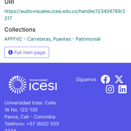
URI
https://audiovisuales.icesi.edu.co/handle/123456789/2
217
Collections
APFFVC - Carreteras, Puentes - Patrimonial
Full item page
Síguenos
Universidad Icesi: Calle
18 No. 122-135
Pance, Cali - Colombia
Teléfono: +57 (602) 555
2334