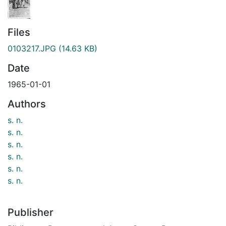
Files
0103217.JPG
(14.63 KB)
Date
1965-01-01
Authors
s. n.
s. n.
s. n.
s. n.
s. n.
s. n.
Publisher