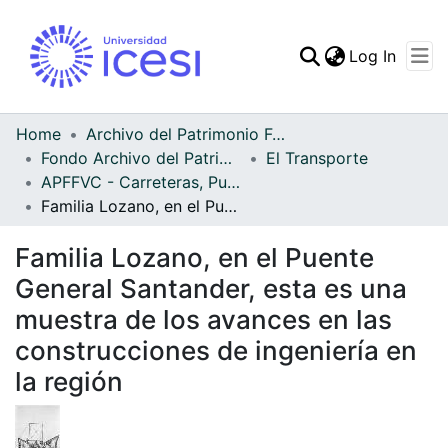
(curren
Log In
Communities & Collec
All of DSpace
Home
Archivo del Patrimonio Fotográfico y Fílmico del Valle del Cauca
Fondo Archivo del Patrimonio Fotográfico y Fílmico del Valle del Cauca
El Transporte
Statistics
APFFVC - Carreteras, Puentes - Patrimonial
Familia Lozano, en el Puente General Santander, esta es una muestra de los avances en las construcciones de ingeniería en la región
Familia Lozano, en el Puente
General Santander, esta es una
muestra de los avances en las
construcciones de ingeniería en
la región