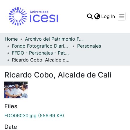
(curren
Log In
Communities & Collec
All of DSpace
Home
Archivo del Patrimonio Fotográfico y Fílmico del Valle del Cauca
Fondo Fotográfico Diario Occidente
Personajes
Statistics
FFDO - Personajes - Patrimonial
Ricardo Cobo, Alcalde de Cali
Ricardo Cobo, Alcalde de Cali
Files
FDO06030.jpg
(556.69 KB)
Date