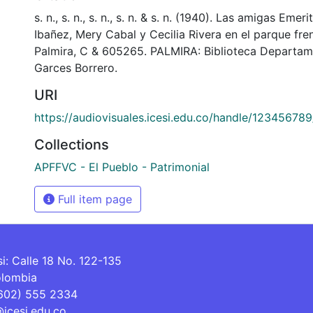
s. n., s. n., s. n., s. n. & s. n. (1940). Las amigas Emer
Ibañez, Mery Cabal y Cecilia Rivera en el parque fren
Palmira, C & 605265. PALMIRA: Biblioteca Departam
Garces Borrero.
URI
https://audiovisuales.icesi.edu.co/handle/12345678
Collections
APFFVC - El Pueblo - Patrimonial
Full item page
si: Calle 18 No. 122-135
olombia
(602) 555 2334
@icesi.edu.co