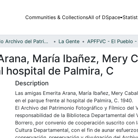
Communities & Collections
All of DSpace
Statist
Fondo Archivo del Patrimonio Fotográfico y Fílmico del Valle del Cauca
La Gente
rana, María Ibañez, Mery Ca
l hospital de Palmira, C
Description
Las amigas Emerita Arana, María Ibañez, Mery Cabal 
en el parque frente al hospital de Palmira, C. 1940.
El Archivo del Patrimonio Fotográfico y Fílmico del 
responsabilidad de la Biblioteca Departamental del 
Borrero, por convenio de cooperación suscrito con l
Cultura Departamental, con el fin de aunar esfuerzo
conservación, preservación y divulgación del Archivo