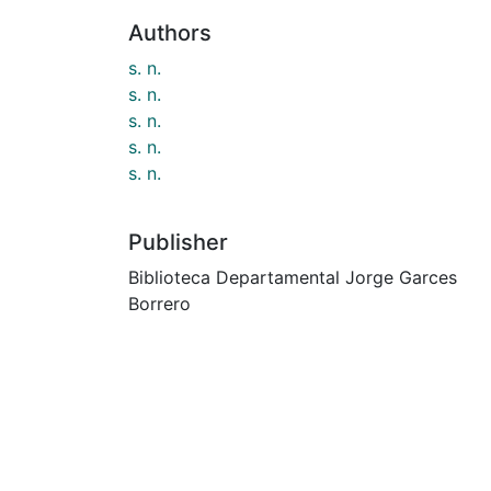
Authors
s. n.
s. n.
s. n.
s. n.
s. n.
Publisher
Biblioteca Departamental Jorge Garces
Borrero