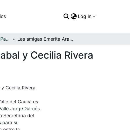
ics
Log In
APFFVC - El Pueblo - Patrimonial
Las amigas Emerita Arana, María Ibañez, Mery Cabal y Cecilia Rivera en el parque frente al hospital de Palmira, C
bal y Cecilia Rivera
y Cecilia Rivera
Valle del Cauca es
Valle Jorge Garcés
a Secretaria del
s para su
 entre la