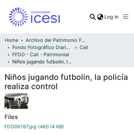
(curren
Log In
Communities & Collec
All of DSpace
Home
Archivo del Patrimonio Fotográfico y Fílmico del Valle del Cauca
Fondo Fotográfico Diario Occidente
Cali
Statistics
FFDO - Cali - Patrimonial
Niños jugando futbolin, la policía realiza control
Niños jugando futbolin, la policía
realiza control
Files
FDO06787.jpg
(460.14 KB)