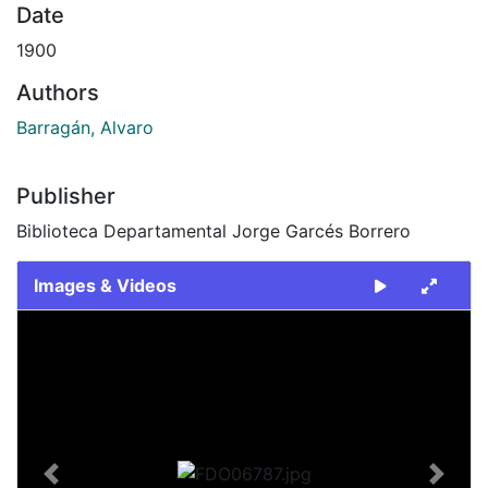
Date
1900
Authors
Barragán, Alvaro
Publisher
Biblioteca Departamental Jorge Garcés Borrero
Images & Videos
Slide 1 of 1
Previous
Next