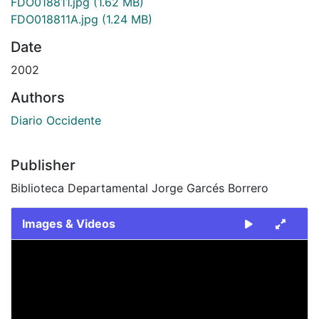
FDO018811.jpg
(1.62 MB)
FDO018811A.jpg
(1.24 MB)
Date
2002
Authors
Diario Occidente
Publisher
Biblioteca Departamental Jorge Garcés Borrero
Images & Videos
Slide 1 of 2