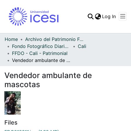
(curren
Log In
Communities & Collec
All of DSpace
Home
Archivo del Patrimonio Fotográfico y Fílmico del Valle del Cauca
Fondo Fotográfico Diario Occidente
Cali
Statistics
FFDO - Cali - Patrimonial
Vendedor ambulante de mascotas
Vendedor ambulante de
mascotas
Files