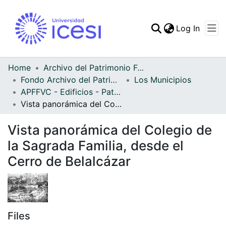
(curren
Log In
Communities & Collec
All of DSpace
Home
Archivo del Patrimonio Fotográfico y Fílmico del Valle del Cauca
Fondo Archivo del Patrimonio Fotográfico y Fílmico del Valle del Cauca
Los Municipios
Statistics
APFFVC - Edificios - Patrimonial
Vista panorámica del Colegio de la Sagrada Familia, desde el Cerro de Belalcázar
Vista panorámica del Colegio de
la Sagrada Familia, desde el
Cerro de Belalcázar
Files