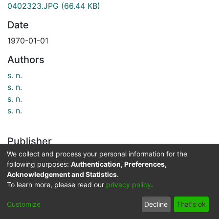
0402323.JPG
(66.44 KB)
Date
1970-01-01
Authors
s. n.
s. n.
s. n.
s. n.
Publisher
We collect and process your personal information for the
Biblioteca Departamental Jorge Garces Borrero
following purposes:
Authentication, Preferences,
Acknowledgement and Statistics
.
Description
To learn more, please read our
privacy policy
.
Vista panorámica del Colegio de la Sagrada Familia,
desde el Cerro de Belalcázar. Santiago de Cali, C. 1970
Customize
Decline
That's ok
El Archivo del Patrimonio Fotográfico y Fílmico del