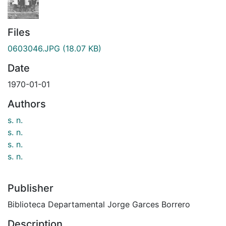
Files
0603046.JPG
(18.07 KB)
Date
1970-01-01
Authors
s. n.
s. n.
s. n.
s. n.
Publisher
Biblioteca Departamental Jorge Garces Borrero
Description