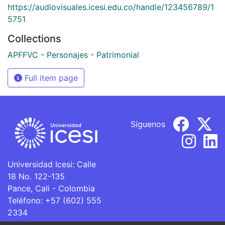
https://audiovisuales.icesi.edu.co/handle/123456789/1
5751
Collections
APFFVC - Personajes - Patrimonial
Full item page
Síguenos
Universidad Icesi: Calle
18 No. 122-135
Pance, Cali - Colombia
Teléfono: +57 (602) 555
2334
ventanillaunica@icesi.edu.co