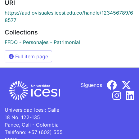
URI
https://audiovisuales.icesi.edu.co/handle/123456789/6
8577
Collections
FFDO - Personajes - Patrimonial
Full item page
Síguenos
Universidad Icesi: Calle
18 No. 122-135
Pance, Cali - Colombia
Teléfono: +57 (602) 555