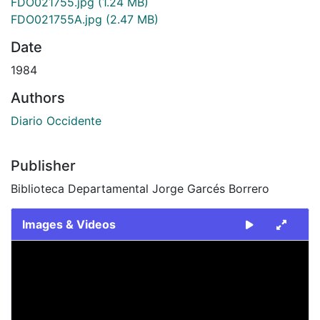
FDO021755.jpg
(1.24 MB)
FDO021755A.jpg
(2.47 MB)
Date
1984
Authors
Diario Occidente
Publisher
Biblioteca Departamental Jorge Garcés Borrero
Images & Videos
Slide 1 of 2