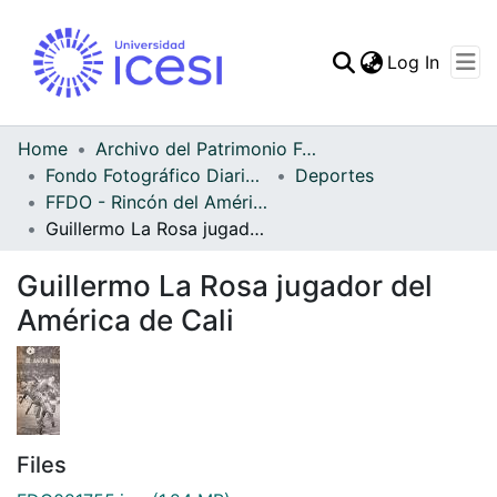
(curren
Log In
Communities & Collec
All of DSpace
Home
Archivo del Patrimonio Fotográfico y Fílmico del Valle del Cauca
Fondo Fotográfico Diario Occidente
Deportes
Statistics
FFDO - Rincón del América - Patrimonial
Guillermo La Rosa jugador del América de Cali
Guillermo La Rosa jugador del
América de Cali
Files