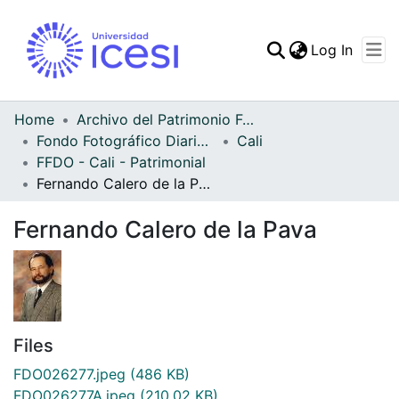
(curren
Log In
Communities & Collec
All of DSpace
Home
Archivo del Patrimonio Fotográfico y Fílmico del Valle del Cauca
Fondo Fotográfico Diario Occidente
Cali
Statistics
FFDO - Cali - Patrimonial
Fernando Calero de la Pava
Fernando Calero de la Pava
Files
FDO026277.jpeg
(486 KB)
FDO026277A.jpeg
(210.02 KB)