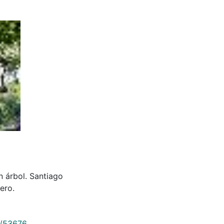
n árbol. Santiago
ero.
9/53676