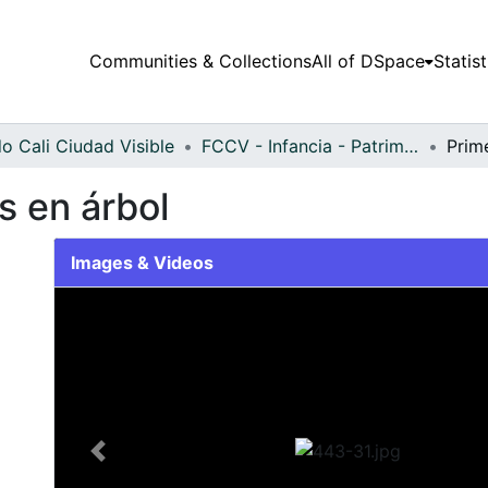
Communities & Collections
All of DSpace
Statist
o Cali Ciudad Visible
FCCV - Infancia - Patrimonial
s en árbol
Images & Videos
Slide 1 of 1
Previous