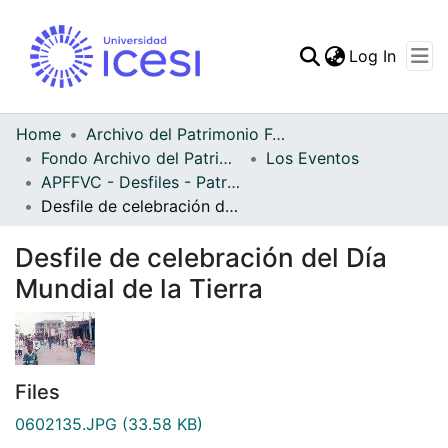
(curren
Log In
Communities & Collec
All of DSpace
Home
Archivo del Patrimonio Fotográfico y Fílmico del Valle del Cauca
Fondo Archivo del Patrimonio Fotográfico y Fílmico del Valle del Cauca
Los Eventos
Statistics
APFFVC - Desfiles - Patrimonial
Desfile de celebración del Día Mundial de la Tierra
Desfile de celebración del Día
Mundial de la Tierra
Files
0602135.JPG
(33.58 KB)