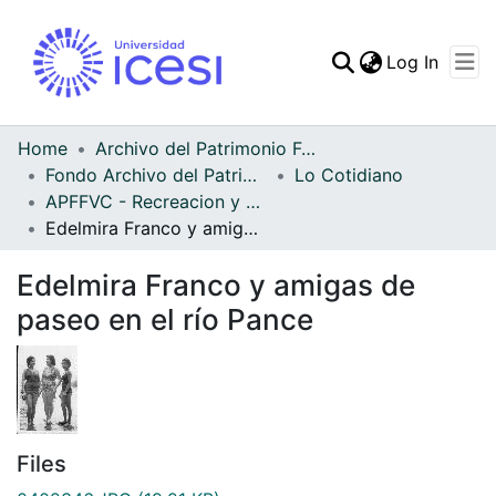
(curren
Log In
Communities & Collec
All of DSpace
Home
Archivo del Patrimonio Fotográfico y Fílmico del Valle del Cauca
Fondo Archivo del Patrimonio Fotográfico y Fílmico del Valle del Cauca
Lo Cotidiano
Statistics
APFFVC - Recreacion y Paseo - Patrimonial
Edelmira Franco y amigas de paseo en el río Pance
Edelmira Franco y amigas de
paseo en el río Pance
Files