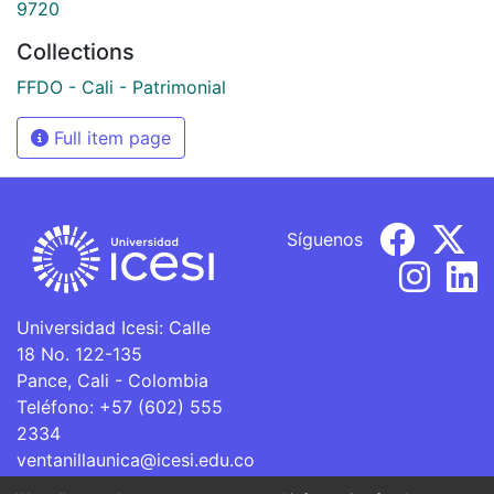
9720
Collections
FFDO - Cali - Patrimonial
Full item page
Síguenos
Universidad Icesi: Calle
18 No. 122-135
Pance, Cali - Colombia
Teléfono: +57 (602) 555
2334
ventanillaunica@icesi.edu.co