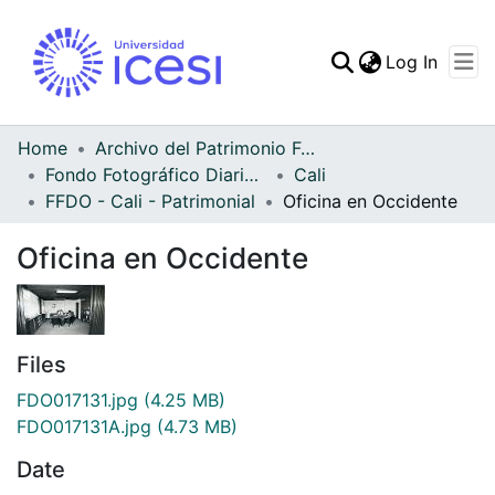
(curren
Log In
Communities & Collec
All of DSpace
Home
Archivo del Patrimonio Fotográfico y Fílmico del Valle del Cauca
Fondo Fotográfico Diario Occidente
Cali
Statistics
FFDO - Cali - Patrimonial
Oficina en Occidente
Oficina en Occidente
Files
FDO017131.jpg
(4.25 MB)
FDO017131A.jpg
(4.73 MB)
Date