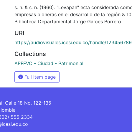
s. n. & s. n. (1960). "Levapan" esta considerada com
empresas pioneras en el desarrollo de la región & 1
Biblioteca Departamental Jorge Garces Borrero.
URI
https://audiovisuales.icesi.edu.co/handle/12345678
Collections
APFFVC - Ciudad - Patrimonial
Full item page
si: Calle 18 No. 122-135
olombia
(602) 555 2334
@icesi.edu.co