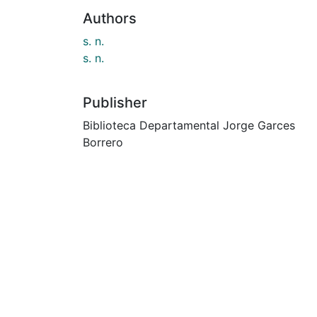
Authors
s. n.
s. n.
Publisher
Biblioteca Departamental Jorge Garces
Borrero