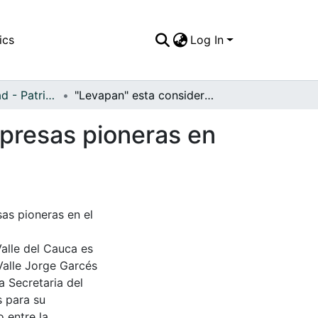
ics
Log In
APFFVC - Ciudad - Patrimonial
"Levapan" esta considerada como una de las empresas pioneras en el desarrollo de la región
presas pioneras en
as pioneras en el
Valle del Cauca es
Valle Jorge Garcés
a Secretaria del
s para su
 entre la