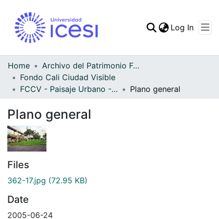
(curren
Log In
Communities & Collec
All of DSpace
Home
Archivo del Patrimonio Fotográfico y Fílmico del Valle del Cauca
Fondo Cali Ciudad Visible
Statistics
FCCV - Paisaje Urbano - Patrimonial
Plano general
Plano general
Files
362-17.jpg
(72.95 KB)
Date
2005-06-24