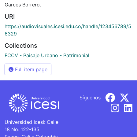
Garces Borrero.
URI
https://audiovisuales.icesi.edu.co/handle/123456789/5
6329
Collections
FCCV - Paisaje Urbano - Patrimonial
Full item page
Síguenos
Universidad Icesi: Calle
18 No. 122-135
Pance, Cali - Colombia