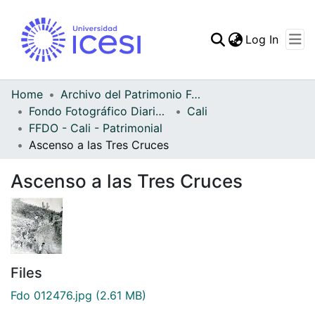
(curren
Log In
Communities & Collec
All of DSpace
Home
Archivo del Patrimonio Fotográfico y Fílmico del Valle del Cauca
Fondo Fotográfico Diario Occidente
Cali
Statistics
FFDO - Cali - Patrimonial
Ascenso a las Tres Cruces
Ascenso a las Tres Cruces
Files
Fdo 012476.jpg
(2.61 MB)