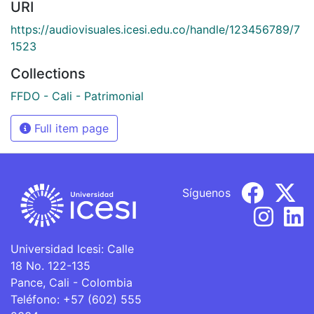
URI
https://audiovisuales.icesi.edu.co/handle/123456789/7
1523
Collections
FFDO - Cali - Patrimonial
Full item page
Síguenos
Universidad Icesi: Calle
18 No. 122-135
Pance, Cali - Colombia
Teléfono: +57 (602) 555