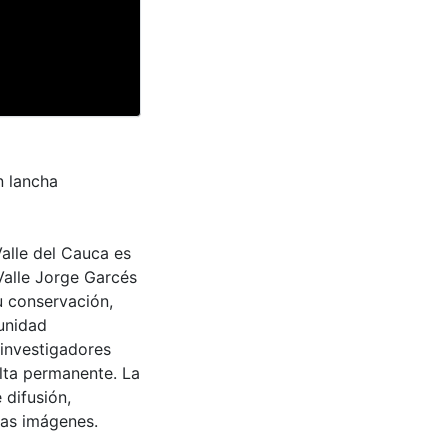
n lancha
Valle del Cauca es
Valle Jorge Garcés
u conservación,
munidad
 investigadores
ulta permanente. La
 difusión,
 las imágenes.