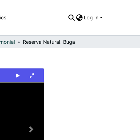
ics
Log In
imonial
Reserva Natural. Buga
Next