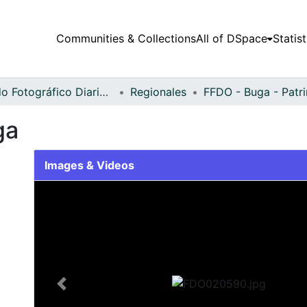
Communities & Collections
All of DSpace
Statist
Fondo Fotográfico Diario Occidente
Regionales
FFDO - Buga - Patr
ga
Images & Videos
Slide 1 of 2
Previous