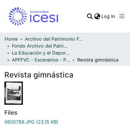
(curren
Log In
Communities & Collec
All of DSpace
Home
Archivo del Patrimonio Fotográfico y Fílmico del Valle del Cauca
Fondo Archivo del Patrimonio Fotográfico y Fílmico del Valle del Cauca
Statistics
La Educación y el Deporte
APFFVC - Escenarios - Patrimonial
Revista gimnástica
Revista gimnástica
Files
0600789.JPG
(23.15 KB)