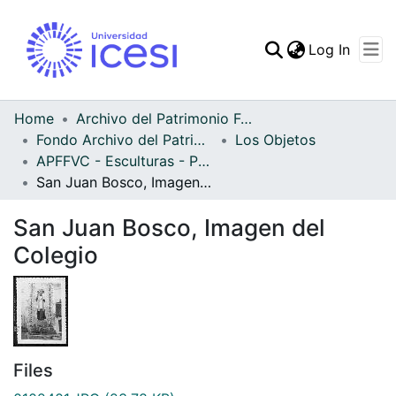
(curren
Log In
Communities & Collec
All of DSpace
Home
Archivo del Patrimonio Fotográfico y Fílmico del Valle del Cauca
Fondo Archivo del Patrimonio Fotográfico y Fílmico del Valle del Cauca
Los Objetos
Statistics
APFFVC - Esculturas - Patrimonial
San Juan Bosco, Imagen del Colegio
San Juan Bosco, Imagen del
Colegio
Files