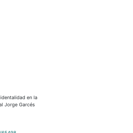
identalidad en la
tal Jorge Garcés
9/65498