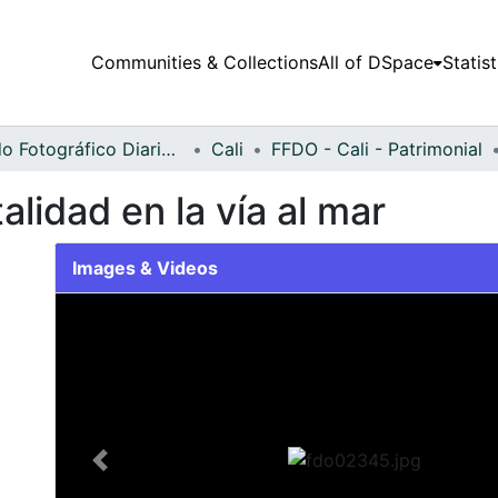
Communities & Collections
All of DSpace
Statist
Fondo Fotográfico Diario Occidente
Cali
FFDO - Cali - Patrimonial
alidad en la vía al mar
Images & Videos
Slide 1 of 1
Previous