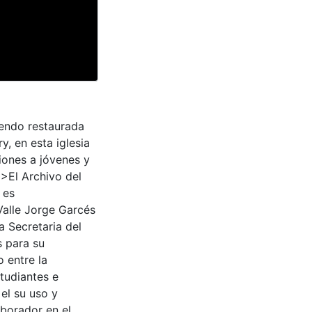
iendo restaurada
, en esta iglesia
iones a jóvenes y
>El Archivo del
 es
Valle Jorge Garcés
a Secretaria del
s para su
 entre la
tudiantes e
 el su uso y
aborador en el