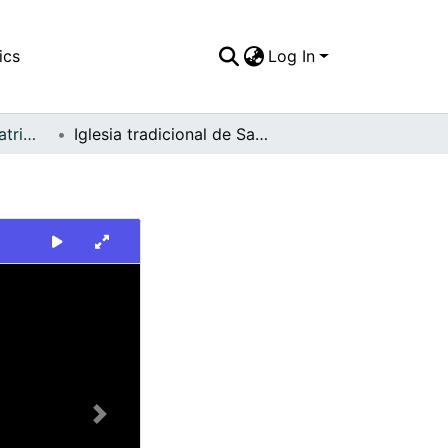
ics
Log In
FFDO - Cartago - Patrimonial
Iglesia tradicional de San Jorge en Cartago
Next