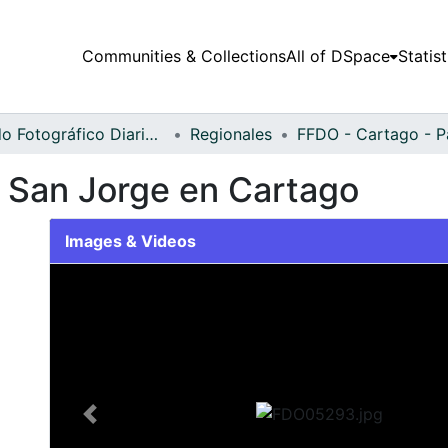
Communities & Collections
All of DSpace
Statist
Fondo Fotográfico Diario Occidente
Regionales
de San Jorge en Cartago
Images & Videos
Slide 1 of 1
Previous