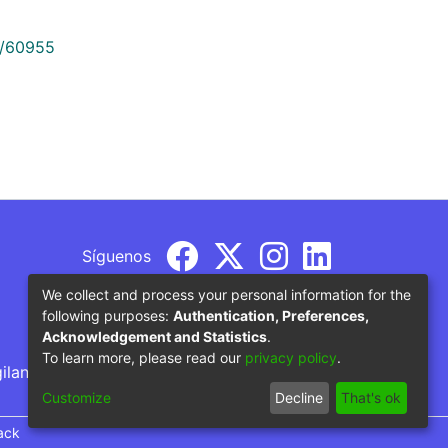
9/60955
Síguenos
We collect and process your personal information for the
following purposes:
Authentication, Preferences,
Acknowledgement and Statistics
.
To learn more, please read our
privacy policy
.
gilancia por parte del Ministerio de Educación
Customize
Decline
That's ok
ack