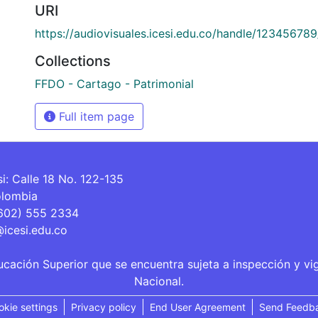
URI
https://audiovisuales.icesi.edu.co/handle/12345678
Collections
FFDO - Cartago - Patrimonial
Full item page
si: Calle 18 No. 122-135
olombia
(602) 555 2334
@icesi.edu.co
ucación Superior que se encuentra sujeta a inspección y vi
Nacional.
okie settings
Privacy policy
End User Agreement
Send Feedb