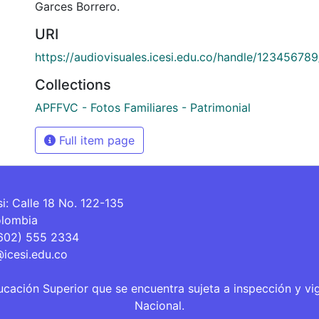
Garces Borrero.
URI
https://audiovisuales.icesi.edu.co/handle/12345678
Collections
APFFVC - Fotos Familiares - Patrimonial
Full item page
si: Calle 18 No. 122-135
olombia
(602) 555 2334
@icesi.edu.co
ucación Superior que se encuentra sujeta a inspección y vi
Nacional.