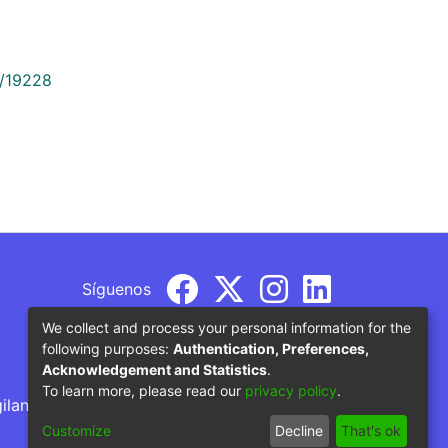
9/19228
Síguenos
We collect and process your personal information for the
following purposes:
Authentication, Preferences,
Acknowledgement and Statistics
.
To learn more, please read our
privacy policy
.
gilancia por parte del Ministerio de Educación
Customize
Decline
That's ok