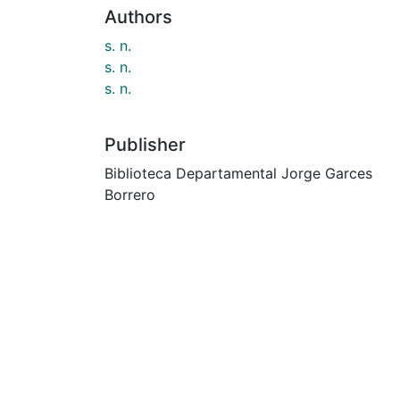
Authors
s. n.
s. n.
s. n.
Publisher
Biblioteca Departamental Jorge Garces
Borrero