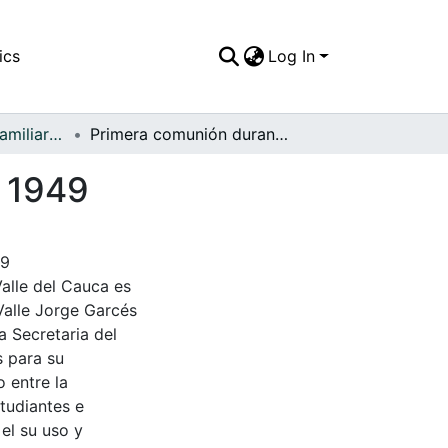
ics
Log In
APFFVC - Fotos Familiares - Patrimonial
Primera comunión durante el Congreso Mariano, 1949
, 1949
49
Valle del Cauca es
Valle Jorge Garcés
a Secretaria del
s para su
 entre la
tudiantes e
 el su uso y