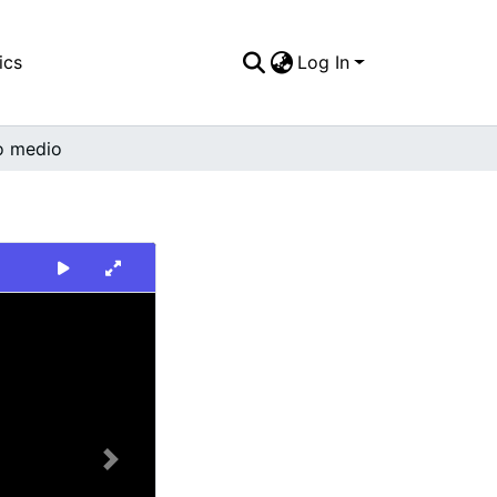
ics
Log In
o medio
Next