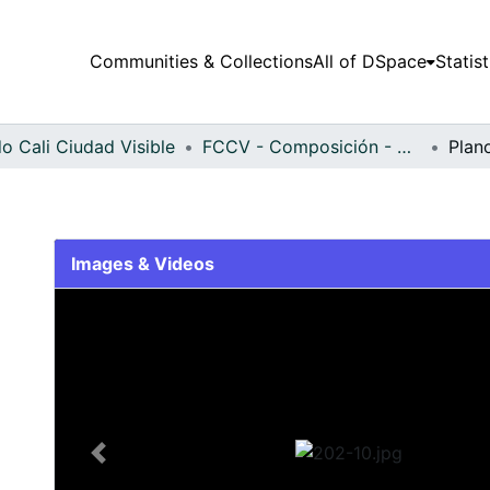
Communities & Collections
All of DSpace
Statist
o Cali Ciudad Visible
FCCV - Composición - Patrimonial
Plan
Images & Videos
Slide 1 of 1
Previous